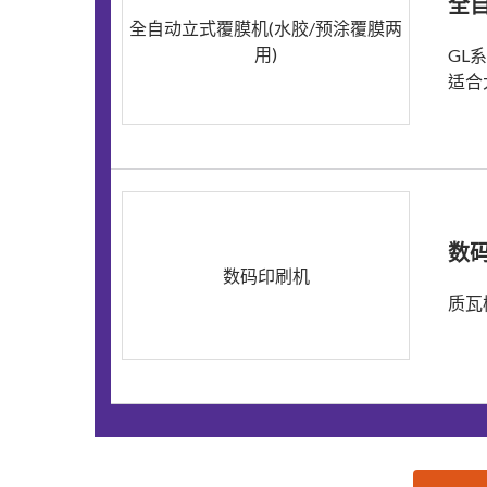
全自
全自动立式覆膜机(水胶/预涂覆膜两
用)
GL
适合
数
数码印刷机
质瓦