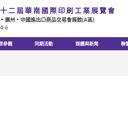
十二屆華南國際印刷工業展覽會
廣州
中國進出口商品交易會展館(A區)
.4-6
眾參觀
同期活動
媒體與新聞
聯