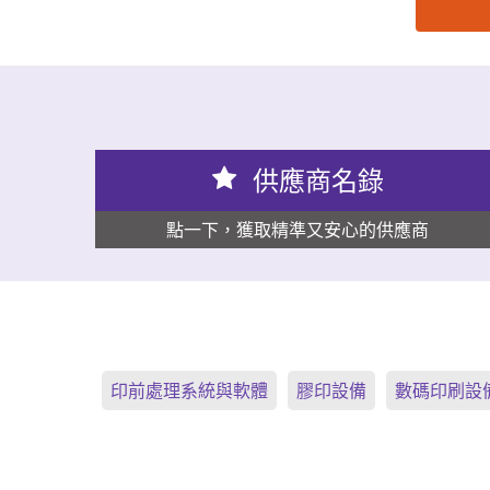
思源黑体预加载(勿删): 温州光明印刷机械有限公司
供應商名錄
點一下，獲取精準又安心的供應商
印前處理系統與軟體
膠印設備
數碼印刷設