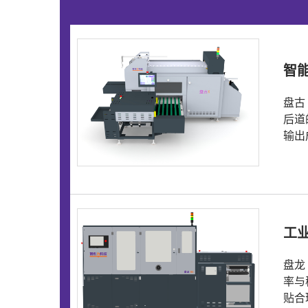
智
盘古
后道
输出
工业
盘龙
率与
贴合