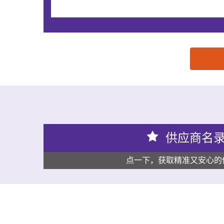
思源黑体预加载(勿删): 智创力科技有限公司
供应商名
点一下，获取精准又安心的