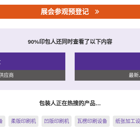
展会参观预登记
司
90%印包人还同时查看了以下内容
录
供应商
最新
包装人正在热搜的产品…
备
柔版印刷机
凹版印刷机
瓦楞印刷设备
纸张加工