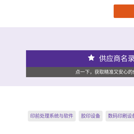
思源黑体预加载(勿删): 浙江枧洋高分子科技有限公
供应商名
点一下，获取精准又安心的
印前处理系统与软件
胶印设备
数码印刷设