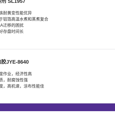
剂 SL1957
族耐黄变性能优异
于铝箔高温水煮和蒸煮复合
AA迁移的困扰
好存盘时间长
胶JYE-8640
度作业，经济性高
质，耐腐蚀性强
度，高机速，涂布性能佳