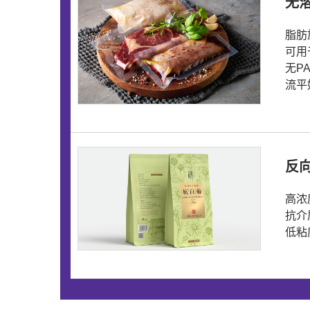
无溶
脂肪
可用
无P
流平
反向
高浓
抗介
低粘