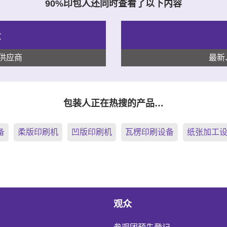
90%印包人还同时查看了以下内容
录
供应商
最新
包装人正在热搜的产品…
备
柔版印刷机
凹版印刷机
瓦楞印刷设备
纸张加工
观众