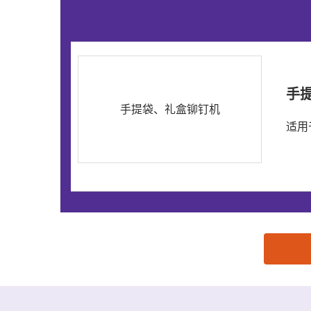
手
手提袋、礼盒铆钉机
适用
思源黑体预加载(勿删): 东莞慧帮助机械制造有限公