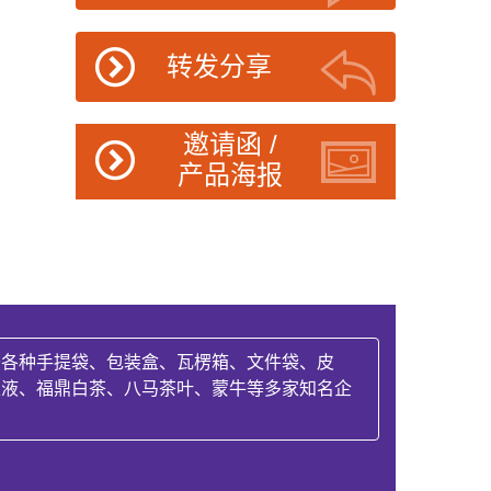
转发分享
邀请函 /
产品海报
于各种手提袋、包装盒、瓦楞箱、文件袋、皮
粮液、福鼎白茶、八马茶叶、蒙牛等多家知名企