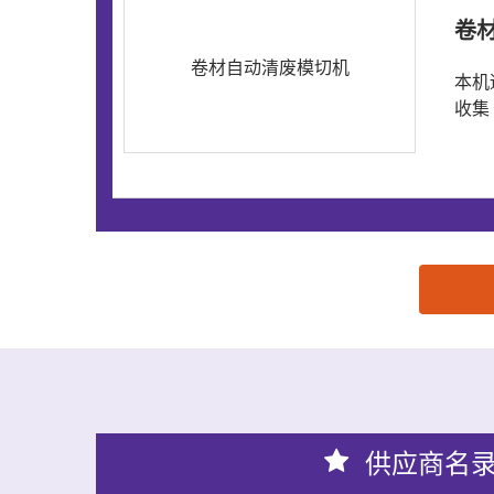
卷
卷材自动清废模切机
本机
收集
思源黑体预加载(勿删): 浙江威牛机械有限公司
供应商名