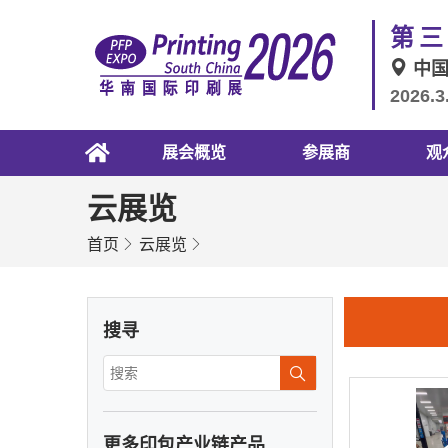
第三
中
2026.3
展会概览
参展商
观
云展览
首页
云展览
搜寻
更多印包产业链产品