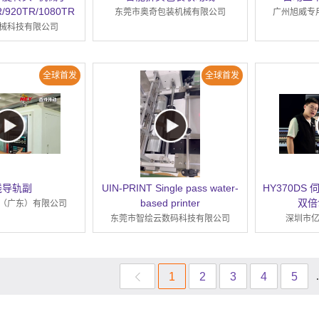
/920TR/1080TR
东莞市奥奇包装机械有限公司
广州旭威专
械科技有限公司
全球首发
全球首发
线导轨副
UIN-PRINT Single pass water-
HY370DS
based printer
双倍
（广东）有限公司
东莞市智绘云数码科技有限公司
深圳市
1
2
3
4
5