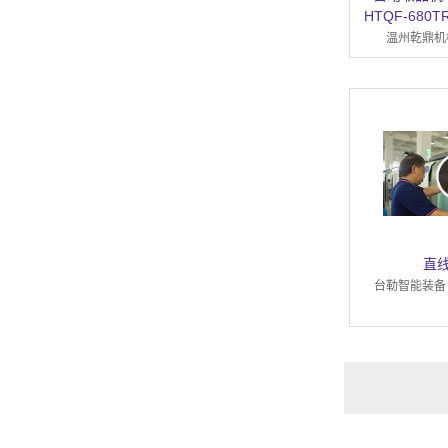
HTQF-680TR
温州乾鼎机
直
台勒智能装备