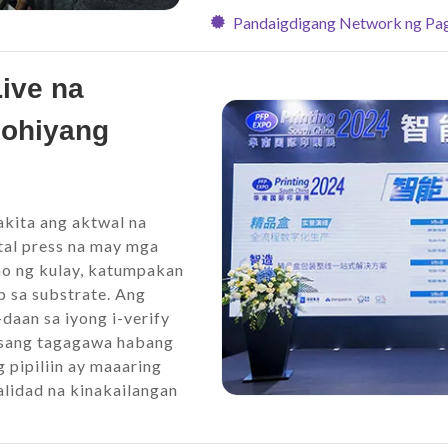
Pandaigdigang Network ng Pag
ive na
lohiyang
akita ang aktwal na
ital press na may mga
ho ng kulay, katumpakan
 sa substrate. Ang
daan sa iyong i-verify
isang tagagawa habang
 pipiliin ay maaaring
lidad na kinakailangan