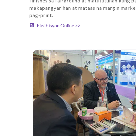
finishes sa fairground at matututunan kung 
makapangyarihan at mataas na margin market
pag-print.
Eksibisyon Online >>