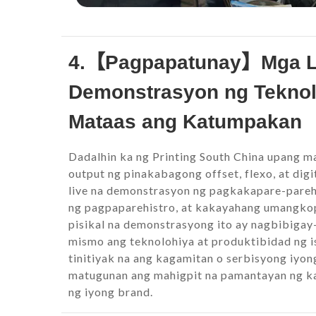
4.【Pagpapatunay】Mga L
Demonstrasyon ng Tekno
Mataas ang Katumpakan
Dadalhin ka ng Printing South China upang m
output ng pinakabagong offset, flexo, at dig
live na demonstrasyon ng pagkakapare-pare
ng pagpaparehistro, at kakayahang umangkop
pisikal na demonstrasyong ito ay nagbibigay-
mismo ang teknolohiya at produktibidad ng 
tinitiyak na ang kagamitan o serbisyong iyong
matugunan ang mahigpit na pamantayan ng ka
ng iyong brand.