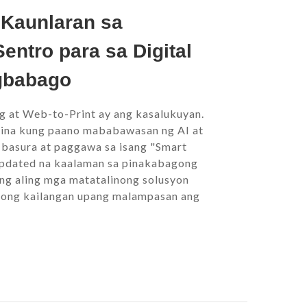
Kaunlaran sa
ntro para sa Digital
gbabago
ng at Web-to-Print ay ang kasalukuyan.
China kung paano mababawasan ng AI at
 basura at paggawa sa isang "Smart
updated na kaalaman sa pinakabagong
ng aling mga matatalinong solusyon
ong kailangan upang malampasan ang