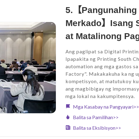
5.【Pangunahing 
Merkado】Isang Se
at Matalinong Pa
Ang paglipat sa Digital Printi
Ipapakita ng Printing South 
automation ang mga gastos sa
Factory". Makakakuha ka ng 
kompetisyon, at matutukoy ku
ang magbibigay ng impormasy
mga lokal na kakumpitensya.
Mga Kasabay na Pangyayari>>
Balita sa Pamilihan>>
Balita sa Eksibisyon>>