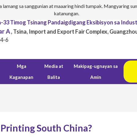
 lamang sa sanggunian at maaaring hindi tumpak. Mangyaring sum
katanungan.
a-33 Timog Tsinang Pandaigdigang Eksibisyon sa Indust
ar A
, Tsina, Import and Export Fair Complex, Guangzhou
.4-6
Mga
Media at
Makipag-ugnayan sa
Kaganapan
Balita
Amin
 Printing South China?