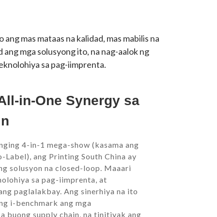
 ang mas mataas na kalidad, mas mabilis na
d ang mga solusyong ito, na nag-aalok ng
eknolohiya sa pag-iimprenta.
l-in-One Synergy sa
in
anging 4-in-1 mega-show (kasama ang
Label), ang Printing South China ay
ng solusyon na closed-loop. Maaari
olohiya sa pag-iimprenta, at
ng paglalakbay. Ang sinerhiya na ito
ang i-benchmark ang mga
buong supply chain, na tinitiyak ang