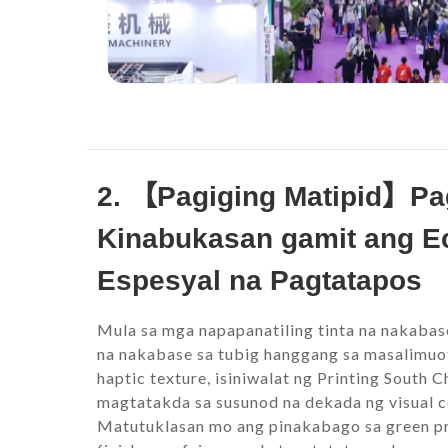
2. 【Pagiging Matipid】Pag
Kinabukasan gamit ang Ec
Espesyal na Pagtatapos
Mula sa mga napapanatiling tinta na nakabas
na nakabase sa tubig hanggang sa masalimuot
haptic texture, isiniwalat ng Printing South 
magtatakda sa susunod na dekada ng visual 
Matutuklasan mo ang pinakabago sa green pri