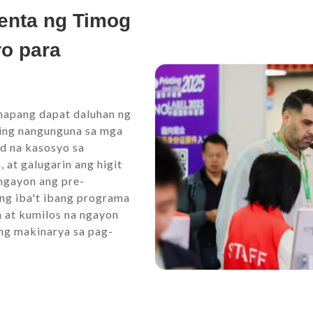
enta ng Timog
ro para
anapang dapat daluhan ng
ling nangunguna sa mga
ad na kasosyo sa
at galugarin ang higit
ngayon ang pre-
ing iba't ibang programa
 at kumilos na ngayon
 ng makinarya sa pag-