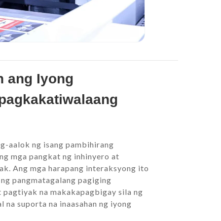
 ang Iyong
pagkakatiwalaang
ag-aalok ng isang pambihirang
ng mga pangkat ng inhinyero at
ak. Ang mga harapang interaksyong ito
i ng pangmatagalang pagiging
t pagtiyak na makakapagbigay sila ng
al na suporta na inaasahan ng iyong