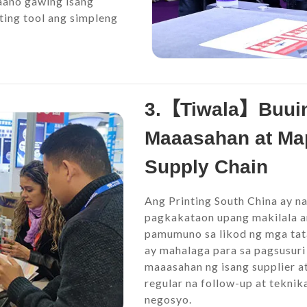
paano gawing isang
ing tool ang simpleng
3.【Tiwala】Buuin
Maaasahan at Ma
Supply Chain
Ang Printing South China ay n
pagkakataon upang makilala a
pamumuno sa likod ng mga tat
ay mahalaga para sa pagsusur
maaasahan ng isang supplier a
regular na follow-up at teknik
negosyo.