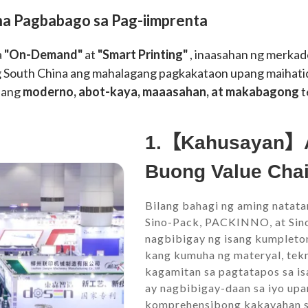
 na Pagbabago sa Pag-iimprenta
a
"On-Demand"
at
"Smart Printing"
, inaasahan ng merkado
ting South China ang mahalagang pagkakataon upang maihati
 ang
moderno, abot-kaya, maaasahan, at makabagong
t
1.【Kahusayan】Al
Buong Value Cha
Bilang bahagi ng aming natat
Sino-Pack, PACKINNO, at Sino-
nagbibigay ng isang kumpleto
kang kumuha ng materyal, tekn
kagamitan sa pagtatapos sa isa
ay nagbibigay-daan sa iyo up
komprehensibong kakayahan sa 