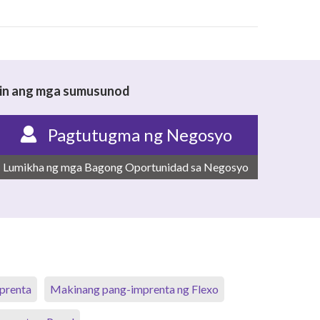
 din ang mga sumusunod
Pagtutugma ng Negosyo
Lumikha ng mga Bagong Oportunidad sa Negosyo
mprenta
Makinang pang-imprenta ng Flexo