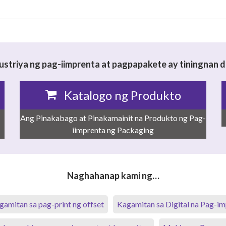
ustriya ng pag-iimprenta at pagpapakete ay tiningnan
Katalogo ng Produkto
Ang Pinakabago at Pinakamainit na Produkto ng Pag-
iimprenta ng Packaging
Naghahanap kami ng…
gamitan sa pag-print ng offset
Kagamitan sa Digital na Pag-i