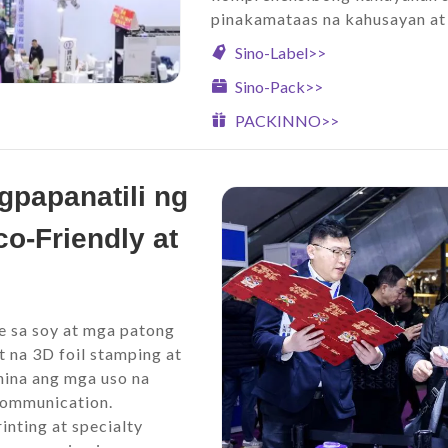
pinakamataas na kahusayan at 
Sino-Label>>
Sino-Pack>>
PACKINNO>>
papanatili ng
o-Friendly at
e sa soy at mga patong
 na 3D foil stamping at
China ang mga uso na
communication.
nting at specialty