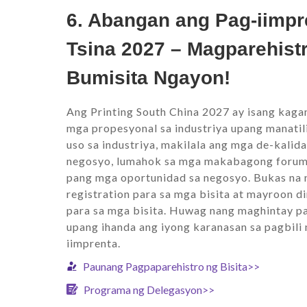
6. Abangan ang Pag-iimpr
Tsina 2027 – Magparehist
Bumisita Ngayon!
Ang Printing South China 2027 ay isang kag
mga propesyonal sa industriya upang manati
uso sa industriya, makilala ang mga de-kalid
negosyo, lumahok sa mga makabagong forum, 
pang mga oportunidad sa negosyo. Bukas na 
registration para sa mga bisita at mayroon d
para sa mga bisita. Huwag nang maghintay pa
upang ihanda ang iyong karanasan sa pagbili
iimprenta.
Paunang Pagpaparehistro ng Bisita>>
Programa ng Delegasyon>>