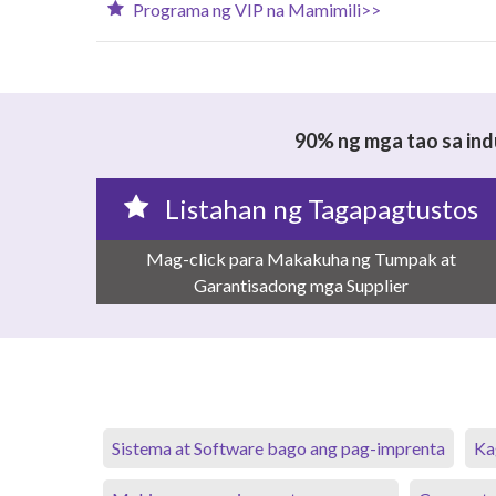
Programa ng VIP na Mamimili>>
90% ng mga tao sa ind
Listahan ng Tagapagtustos
Mag-click para Makakuha ng Tumpak at
Garantisadong mga Supplier
Sistema at Software bago ang pag-imprenta
Ka