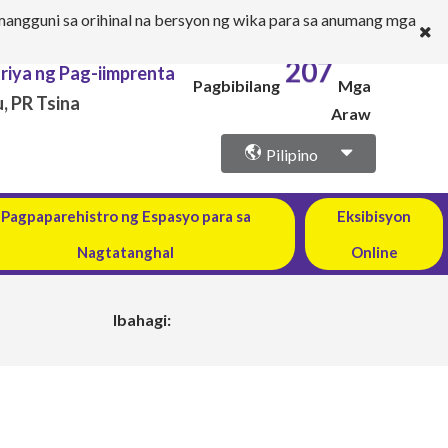
angguni sa orihinal na bersyon ng wika para sa anumang mga
207
riya ng Pag-iimprenta
Pagbibilang
Mga
, PR Tsina
Araw
Pilipino
Pagpaparehistro ng Espasyo para sa
Eksibisyon
Nagtatanghal
Online
Ibahagi: