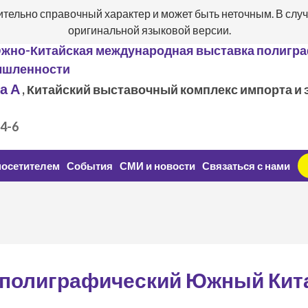
ительно справочный характер и может быть неточным. В случ
оригинальной языковой версии.
Южно-Китайская международная выставка полигр
шленности
а А
, Китайский выставочный комплекс импорта и э
.4-6
посетителем
События
СМИ и новости
Связаться с нами
ь полиграфический Южный Кит