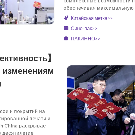
комплексные возможности по
обеспечивая максимальную 
Китайская метка>>
Сино-пак>>
ПАКИННО>>
фективность】
м изменениям
и
 сои и покрытий на
гированной печати и
th China раскрывает
е десятилетие