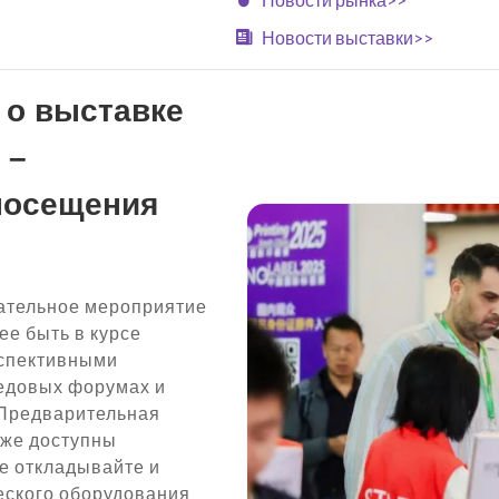
Новости выставки>>
 о выставке
 –
посещения
язательное мероприятие
е быть в курсе
рспективными
редовых форумах и
 Предварительная
кже доступны
е откладывайте и
еского оборудования