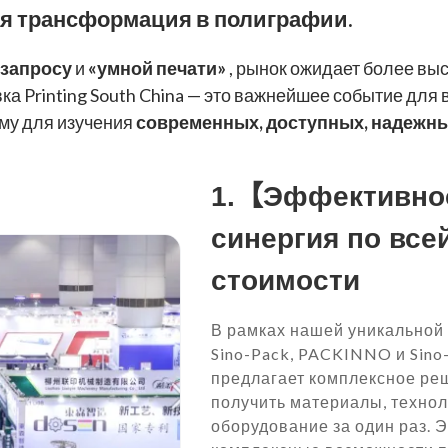
ая трансформация в полиграфии.
 запросу
и
«умной печати»
, рынок ожидает более выс
ка Printing South China — это важнейшее событие для
у для изучения
современных, доступных, надежн
1.【Эффективно
синергия по все
стоимости
В рамках нашей уникальной 
Sino-Pack, PACKINNO и Sino-L
предлагает комплексное реш
получить материалы, технол
оборудование за один раз. 