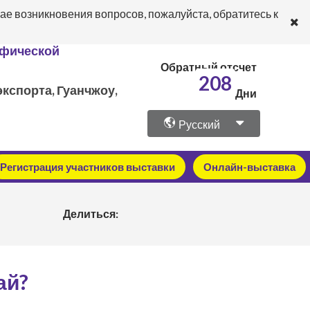
ае возникновения вопросов, пожалуйста, обратитесь к
афической
Обратный отсчет
208
кспорта, Гуанчжоу,
Дни
Русский
Регистрация участников выставки
Онлайн-выставка
Делиться:
ай?