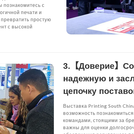
ы познакомитесь с
огичной печати и
к превратить простую
нт с высокой
3.【Доверие】Со
надежную и зас
цепочку поставо
Выставка Printing South Chi
возможность познакомиться
командами, стоящими за бр
важны для оценки долгосро