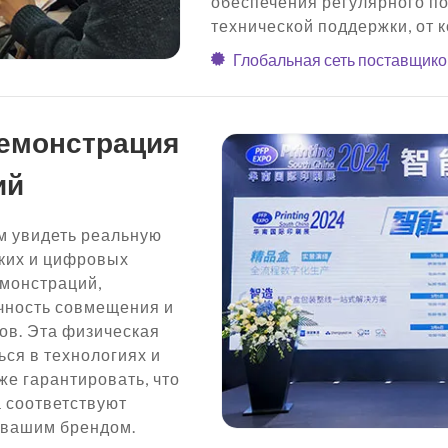
обеспечения регулярного п
технической поддержки, от 
Глобальная сеть поставщиков
емонстрация
ий
ам увидеть реальную
ких и цифровых
монстраций,
чность совмещения и
ов. Эта физическая
ся в технологиях и
же гарантировать, что
 соответствуют
 вашим брендом.