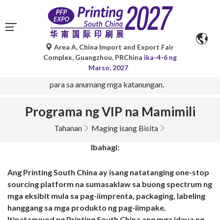
Area A, China Import and Export Fair
Ang mga awtomatikong pagsasalin ng Google Translate ay
Complex, Guangzhou, PRChina
ika-4-6 ng
para lamang sa sanggunian at maaaring hindi tumpak.
Marso, 2027
Mangyaring sumangguni sa orihinal na bersyon ng wika
para sa anumang mga katanungan.
Programa ng VIP na Mamimili
Tahanan
Maging isang Bisita
Ibahagi:
Ang Printing South China ay isang natatanging one-stop
sourcing platform na sumasaklaw sa buong spectrum ng
mga eksibit mula sa pag-iimprenta, packaging, labeling
hanggang sa mga produkto ng pag-iimpake.
Itinataguyod ng Printing South China ang mga ideya ng