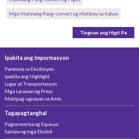
Mga Makinang Pang-convert ng Matibay na Kahon
Tingnan ang Higit Pa
Ipakita ang Impormasyon
Panimula sa Eksibisyon
Ipakita ang Highlight
Lugar at Transportasyon
Mga Larawan ng Press
Makipag-ugnayan sa Amin
Tagapagtanghal
Pagrereserba ng Espasyo
Saklaw ng mga Eksibit