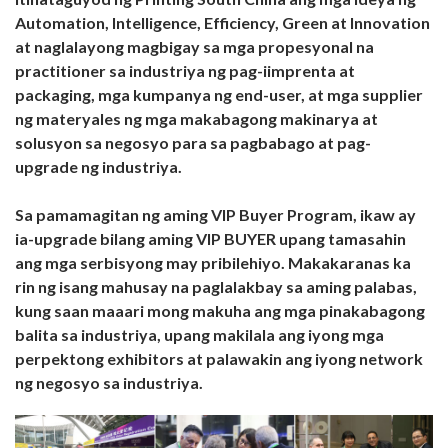
Automation, Intelligence, Efficiency, Green at Innovation
at naglalayong magbigay sa mga propesyonal na
practitioner sa industriya ng pag-iimprenta at
packaging, mga kumpanya ng end-user, at mga supplier
ng materyales ng mga makabagong makinarya at
solusyon sa negosyo para sa pagbabago at pag-
upgrade ng industriya.
Sa pamamagitan ng aming VIP Buyer Program, ikaw ay
ia-upgrade bilang aming VIP BUYER upang tamasahin
ang mga serbisyong may pribilehiyo. Makakaranas ka
rin ng isang mahusay na paglalakbay sa aming palabas,
kung saan maaari mong makuha ang mga pinakabagong
balita sa industriya, upang makilala ang iyong mga
perpektong exhibitors at palawakin ang iyong network
ng negosyo sa industriya.