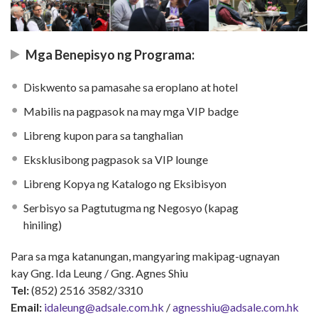
Mga Benepisyo ng Programa:
Diskwento sa pamasahe sa eroplano at hotel
Mabilis na pagpasok na may mga VIP badge
Libreng kupon para sa tanghalian
Eksklusibong pagpasok sa VIP lounge
Libreng Kopya ng Katalogo ng Eksibisyon
Serbisyo sa Pagtutugma ng Negosyo (kapag
hiniling)
Para sa mga katanungan, mangyaring makipag-ugnayan
kay Gng. Ida Leung / Gng. Agnes Shiu
Tel:
(852) 2516 3582/3310
Email:
idaleung@adsale.com.hk
/
agnesshiu@adsale.com.hk