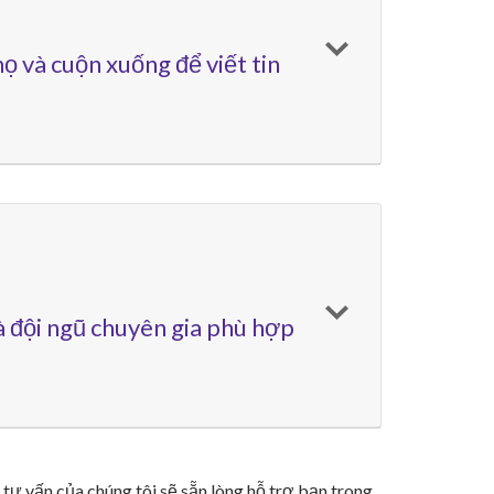
ọ và cuộn xuống để viết tin
à đội ngũ chuyên gia phù hợp
 tư vấn của chúng tôi sẽ sẵn lòng hỗ trợ bạn trong