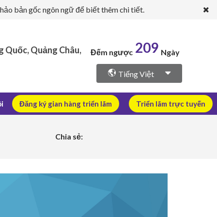
hảo bản gốc ngôn ngữ để biết thêm chi tiết.
209
ng Quốc, Quảng Châu,
Đếm ngược
Ngày
Tiếng Việt
ôi
Đăng ký gian hàng triển lãm
Triển lãm trực tuyến
Chia sẻ: