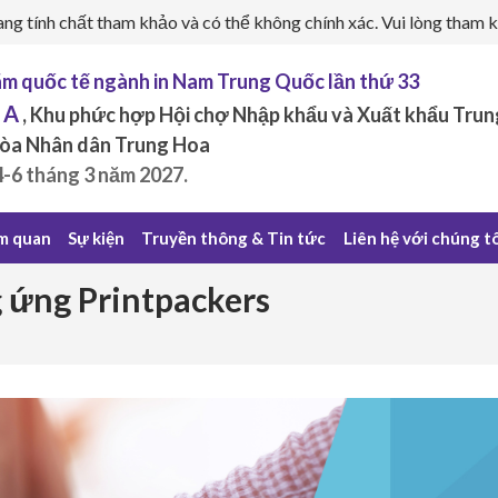
ng tính chất tham khảo và có thể không chính xác. Vui lòng tham k
lãm quốc tế ngành in Nam Trung Quốc lần thứ 33
 A
, Khu phức hợp Hội chợ Nhập khẩu và Xuất khẩu Tru
òa Nhân dân Trung Hoa
4-6 tháng 3 năm 2027.
m quan
Sự kiện
Truyền thông & Tin tức
Liên hệ với chúng t
 ứng Printpackers