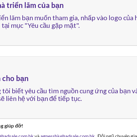
à triển lãm của bạn
iển lãm bạn muốn tham gia, nhấp vào logo của h
 tại mục "Yêu cầu gặp mặt".
h cho bạn
 tôi biết yêu cầu tìm nguồn cung ứng của bạn v
ẽ liên hệ với bạn để tiếp tục.
ng giúp đỡ!
g@adsale.com.hk
và
agnesshiu@adsale.com.hk
. Đội ngũ chuyên gia